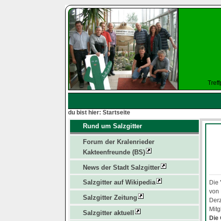
Tref
du bist hier: Startseite
Rund um Salzgitter
Forum der Kralenrieder
Kakteenfreunde (BS)
News der Stadt Salzgitter
Salzgitter auf Wikipedia
Die
von
Salzgitter Zeitung
Derz
Mitg
Salzgitter aktuell
Die