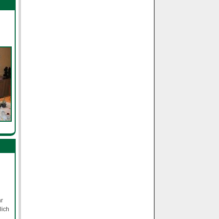
r
hr
lich