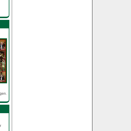
agen.
r