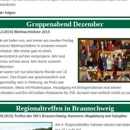
würstchen.
der folgen-
Gruppenabend Dezember
12.2015) Weihnachtsfeier 2015
e wir trafen uns, wie immer am zweiten Freitag
nserer Weihnachtsfeier in unserem neuem
mlokal. Wie immer gab es einen
esrückblick auf das vergangene Jahr und
chau auf das neue Jahr durch unseren
itzenden.
er waren wir nur eine kleine Runde von 10
sonen. Das Essen war geschmacklich und
enmäßig sehr in Ordnung, de Preis war
emessen. Menü mit Rindersuppe, Hauptgang mit Beilagen(dieses mal wieder
chbraten) und Eis mit heißen Himbeeren für 25€, da kann man wirklich nichts zu s
Regionaltreffen in Braunschweig
09.2015) Treffen der OG's Braunschweig, Hannover, Magdeburg und Salzgitter
Am 4. Regionaltreffen nahmen dieses mal leide
nur 15 Leut's teil.