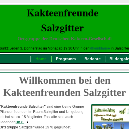
Kakteenfreunde
Salzgitter
Ortsgruppe der Deutschen Kakteen-Gesellschaft
fpunkt: Jeden 3. Donnerstag im Monat ab 19.30 Uhr in der
Rheinklause
in Salzgitte
Home
Programm
Berichte
Bildergale
Willkommen bei den
Kakteenfreunden Salzgitter
"Kakteenfreunde Salzgitter"
sind eine kleine Gruppe
 Pflanzenfreunden im Raum Salzgitter und Umgebung.
eit hat sie ca. 15 Mitglieder. Fast alle sind auch
lieder der
DKG
.
 Ortsgruppe
Salzgitter wurde 1978 gegründet.