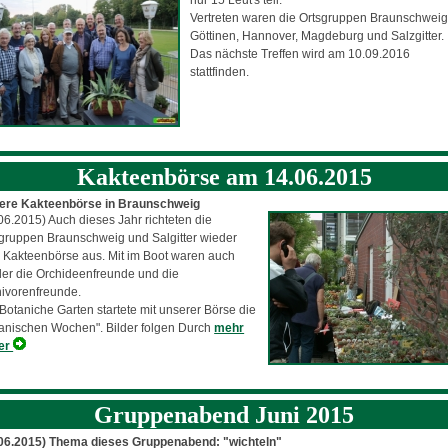
Vertreten waren die Ortsgruppen Braunschweig
Göttinen, Hannover, Magdeburg und Salzgitter.
Das nächste Treffen wird am 10.09.2016
stattfinden.
Kakteenbörse am 14.06.2015
ere Kakteenbörse in Braunschweig
06.2015) Auch dieses Jahr richteten die
gruppen Braunschweig und Salgitter wieder
 Kakteenbörse aus. Mit im Boot waren auch
er die Orchideenfreunde und die
ivorenfreunde.
Botaniche Garten startete mit unserer Börse die
anischen Wochen". Bilder folgen Durch
mehr
der
Gruppenabend Juni 2015
.06.2015) Thema dieses Gruppenabend: "wichteln"