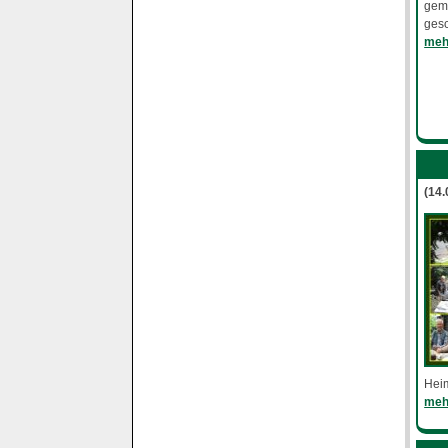
gemu
ges
mehr
(14
Hei
mehr