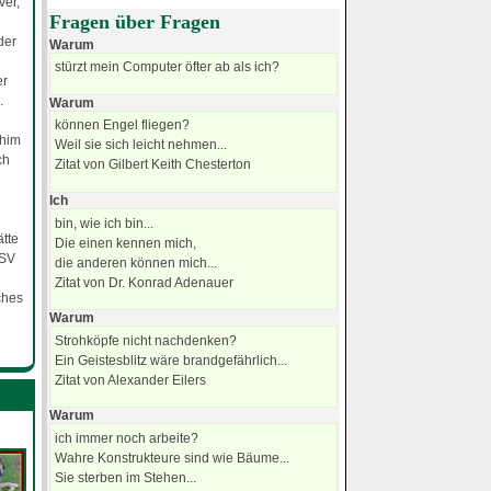
ver,
Fragen über Fragen
der
Warum
stürzt mein Computer öfter ab als ich?
er
.
Warum
können Engel fliegen?
chim
Weil sie sich leicht nehmen...
ch
Zitat von Gilbert Keith Chesterton
Ich
bin, wie ich bin...
tte
Die einen kennen mich,
 SV
die anderen können mich...
Zitat von Dr. Konrad Adenauer
ches
Warum
Strohköpfe nicht nachdenken?
Ein Geistesblitz wäre brandgefährlich...
Zitat von Alexander Eilers
Warum
ich immer noch arbeite?
Wahre Konstrukteure sind wie Bäume...
Sie sterben im Stehen...