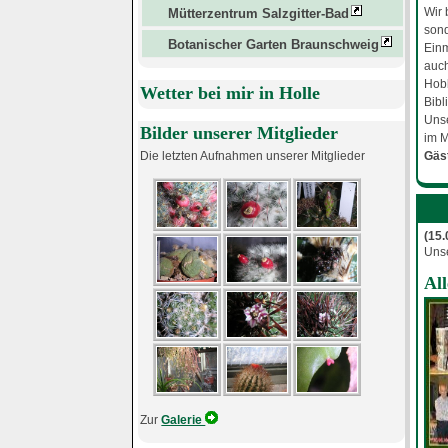
Wir 
Mütterzentrum Salzgitter-Bad
sond
Botanischer Garten Braunschweig
Einm
auch
Hobb
Wetter bei mir in Holle
Bibl
Uns
Bilder unserer Mitglieder
im M
Die letzten Aufnahmen unserer Mitglieder
Gäst
(15
Unse
All
Zur
Galerie