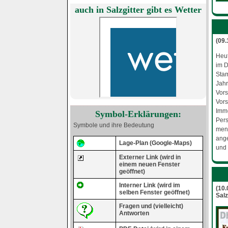
auch in Salzgitter gibt es Wetter
(09
Heut
im D
Stam
Jahr
Vors
Vors
Imme
Symbol-Erklärungen:
Per
Symbole und ihre Bedeutung
men
ang
Lage-Plan (Google-Maps)
und 
Externer Link (wird in
einem neuen Fenster
geöffnet)
Interner Link (wird im
(10.
selben Fenster geöffnet)
Salz
Fragen und (vielleicht)
Antworten