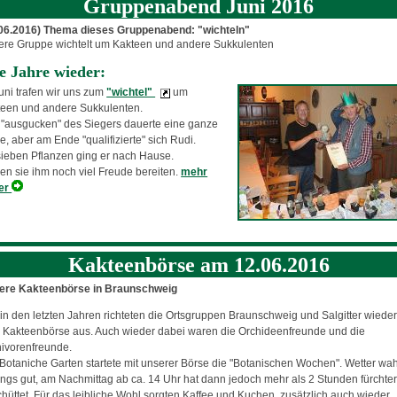
Gruppenabend Juni 2016
.06.2016) Thema dieses Gruppenabend: "wichteln"
re Gruppe wichtelt um Kakteen und andere Sukkulenten
e Jahre wieder:
uni trafen wir uns zum
"wichtel"
um
teen und andere Sukkulenten.
"ausgucken" des Siegers dauerte eine ganze
e, aber am Ende "qualifizierte" sich Rudi.
sieben Pflanzen ging er nach Hause.
n sie ihm noch viel Freude bereiten.
mehr
der
Kakteenbörse am 12.06.2016
ere Kakteenbörse in Braunschweig
in den letzten Jahren richteten die Ortsgruppen Braunschweig und Salgitter wiede
 Kakteenbörse aus. Auch wieder dabei waren die Orchideenfreunde und die
ivorenfreunde.
Botaniche Garten startete mit unserer Börse die "Botanischen Wochen". Wetter wa
ngs gut, am Nachmittag ab ca. 14 Uhr hat dann jedoch mehr als 2 Stunden fürchter
hüttet. Für das leibliche Wohl sorgten Kaffee und Kuchen, zusätzlich auch wieder