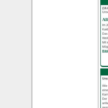
(16
Unse
All
Im J
Kak
Das 
Weil
Mit 
Möge
Bil
Uns
Wie 
eine
Karn
Der 
anfa
gesc