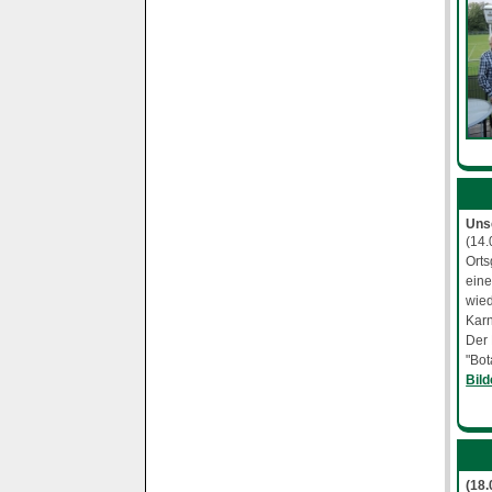
Uns
(14.
Orts
eine
wied
Karn
Der 
"Bot
Bil
(18