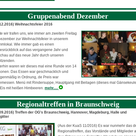
Gruppenabend Dezember
.12.2016) Weihnachtsfeier 2016
e wir trafen uns, wie immer am zweiten Freitag
ezember zur Weihnachtsfeier in unserem
mlokal. Wie immer gab es einen
esrückblick auf das vergangene Jahr und
chau auf das neue Jahr durch unseren
itzenden.
rhin waren wir dieses mal eine Runde von 14
sonen. Das Essen war geschmacklich und
genmäßig in Ordnung, de Preis war
emessen. Menü mit Rindersuppe, Hauptgang mit Beilagen (dieses mal Gänsekeul
Eis mit heißen Himbeeren.
mehr.....
Regionaltreffen in Braunschweig
09.2016) Treffen der OG's Braunschweig, Hannover, Magdeburg, Halle und
gitter
(Aus der KuaS 11/2016) Es war nunmehr das dri
Regionaltreffen, das Vorstände und Mitglieder 