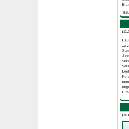
Brat
-Bil
(11.
Heut
zu u
Stam
Jahr
Vors
Vors
Leid
Per
meng
ang
Hirs
(26.