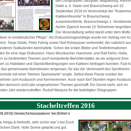
den Ortsgruppen Salzgitter, Magdeburg, Hanno
Halle a. d. Saale und Braunschweig am 10.
September 2016 im Vereinslokal der "Kralenrie
Kakteenfreunde" in Braunschweig
zusammenführte. Braunschweigs 1. Vorsitzend
Achim Zipprich konnte 15 Teilnehmer begrüßen
Die Veranstaltung selbst stand unter dem Motto
teen in norddeutscher Pflege". Als Diskussionsgrundlage wurde ein Vortrag von A
rich, Tanja Gülde, Peter Fahrig sowie Oiaf Rohrpasser vorbereitet, der natürlich au
anderen Sukkulenten beinhaltete. Schon die ersten Bilder und Textinformationen
ten für eine rege Diskussion. Hans Wurzbacher, Hannover, und Ralf Dehn, Halle,
n zu bestimmten Themen auch kompetente Berichterstatter, da sie aufgrund ihrer
en zu Habitaten und Standortbedingungen von Kakteen beitragen konnten. Fast hä
das gemeinsame Abendessen vergessen, für das der Vereinswirt des Sportheims
enriede mit einer "kleinen Spelsekarte" sorgte. Selbst diese Pause nutzten die
nehmer zum Austausch und Kennenlernen. Auch nach fünf Stunden regen Austaus
en dennoch nicht alle vorgesehenen Themen geschafft. Ein Grund mehr, sich im
sten Jahr wiederzutreffen. Rudolf Wanjura für die beteiligten Ortsgruppen
Stacheltreffen 2016
.08.2016) Gewächshauspalaver bei Böhm's
e Helga & Helmuth, sehr schön war´s bei Euch.
lichen Dank. Volle Sonne getankt und gut