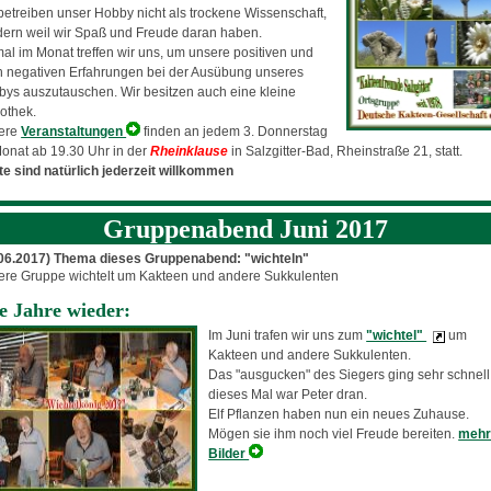
betreiben unser Hobby nicht als trockene Wissenschaft,
ern weil wir Spaß und Freude daran haben.
al im Monat treffen wir uns, um unsere positiven und
 negativen Erfahrungen bei der Ausübung unseres
ys auszutauschen. Wir besitzen auch eine kleine
iothek.
ere
Veranstaltungen
finden an jedem 3. Donnerstag
onat ab 19.30 Uhr in der
Rheinklause
in Salzgitter-Bad, Rheinstraße 21, statt.
e sind natürlich jederzeit willkommen
Gruppenabend Juni 2017
.06.2017) Thema dieses Gruppenabend: "wichteln"
re Gruppe wichtelt um Kakteen und andere Sukkulenten
e Jahre wieder:
Im Juni trafen wir uns zum
"wichtel"
um
Kakteen und andere Sukkulenten.
Das "ausgucken" des Siegers ging sehr schnell
dieses Mal war Peter dran.
Elf Pflanzen haben nun ein neues Zuhause.
Mögen sie ihm noch viel Freude bereiten.
meh
Bilder