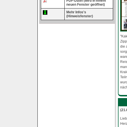
PDF-Datei (wird in einem
neuen Fenster geöffnet)
Mehr Infos's
(Hinweisfenster)
"Kak
Zipp
die 
sorg
ware
Reis
man 
Kral
Teil
wurd
näch
(21
Lieb
Herz