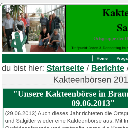
Kakte
Sa
Ortsgruppe der D
Treffpunkt: Jeden 3. Donnerstag im 
Home
Prog
du bist hier:
Startseite
/
Berichte
Kakteenbörsen 20
"Unsere Kakteenbörse in Bra
09.06.2013"
(29.06.2013) Auch dieses Jahr richteten die Ort
und Salgitter wieder eine Kakteenbörse aus. Mit I