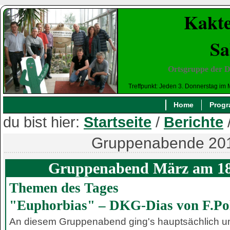
Kakte
Sa
Ortsgruppe der D
Treffpunkt: Jeden 3. Donnerstag im 
Home
Prog
du bist hier:
Startseite
/
Berichte
Gruppenabende 20
Gruppenabend März am 18
Themen des Tages
"Euphorbias" – DKG-Dias von F.Po
An diesem Gruppenabend ging's hauptsächlich 