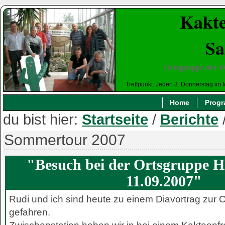
Kakte
Sa
Ortsgruppe der D
Treffpunkt: Jeden 3. Donnerstag im 
Home
Prog
du bist hier:
Startseite
/
Berichte
Sommertour 2007
"Besuch bei der Ortsgruppe 
11.09.2007"
Rudi und ich sind heute zu einem Diavortrag zur
gefahren.