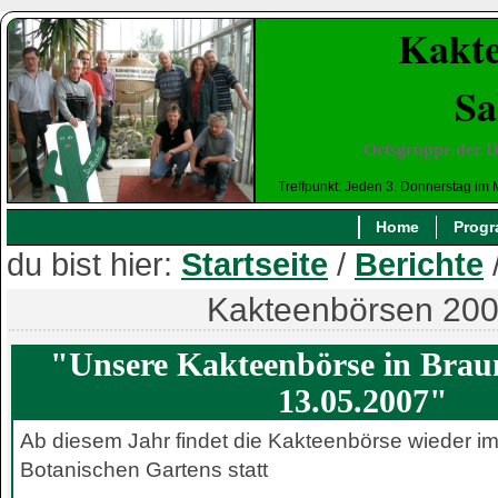
Kakte
Sa
Ortsgruppe der D
Treffpunkt: Jeden 3. Donnerstag im 
Home
Prog
du bist hier:
Startseite
/
Berichte
Kakteenbörsen 20
"Unsere Kakteenbörse in Bra
13.05.2007"
Ab diesem Jahr findet die Kakteenbörse wieder im
Botanischen Gartens statt