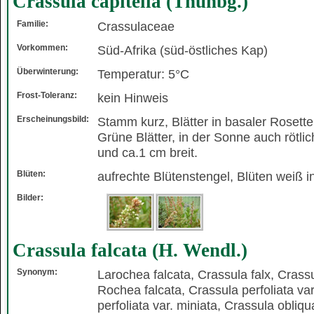
Crassula capitella (Thunbg.)
Familie:
Crassulaceae
Vorkommen:
Süd-Afrika (süd-östliches Kap)
Überwinterung:
Temperatur: 5°C
Frost-Toleranz:
kein Hinweis
Erscheinungsbild:
Stamm kurz, Blätter in basaler Rosette
Grüne Blätter, in der Sonne auch rötlic
und ca.1 cm breit.
Blüten:
aufrechte Blütenstengel, Blüten weiß 
Bilder:
Crassula falcata (H. Wendl.)
Synonym:
Larochea falcata, Crassula falx, Crassu
Rochea falcata, Crassula perfoliata var
perfoliata var. miniata, Crassula obliqu