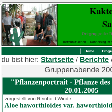
Kakte
Sa
Ortsgruppe der D
Treffpunkt: Jeden 3. Donnerstag im 
Home
Prog
du bist hier:
Startseite
/
Berichte
Gruppenabende 20
"Pflanzenportrait - Pflanze d
20.01.2005
vorgestellt von Reinhold Winde
Aloe haworthioides var. haworthioid