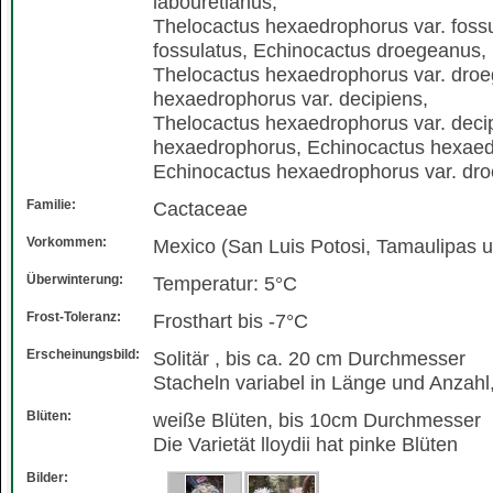
labouretianus,
Thelocactus hexaedrophorus var. fossu
fossulatus, Echinocactus droegeanus,
Thelocactus hexaedrophorus var. dro
hexaedrophorus var. decipiens,
Thelocactus hexaedrophorus var. deci
hexaedrophorus, Echinocactus hexaedr
Echinocactus hexaedrophorus var. dr
Familie:
Cactaceae
Vorkommen:
Mexico (San Luis Potosi, Tamaulipas 
Überwinterung:
Temperatur: 5°C
Frost-Toleranz:
Frosthart bis -7°C
Erscheinungsbild:
Solitär , bis ca. 20 cm Durchmesser
Stacheln variabel in Länge und Anzah
Blüten:
weiße Blüten, bis 10cm Durchmesser
Die Varietät lloydii hat pinke Blüten
Bilder: